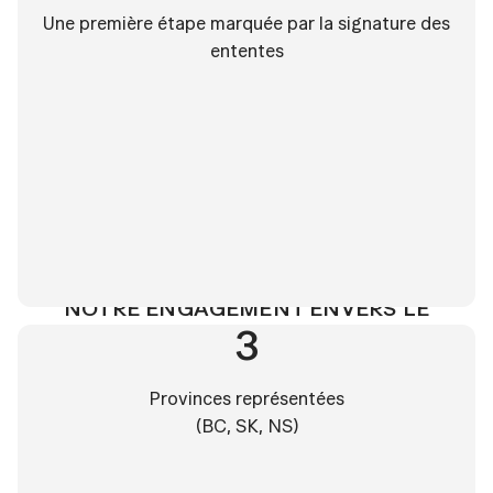
Une première étape marquée par la signature des
ententes
NOTRE ENGAGEMENT ENVERS LE
CANADA
3
PARTENAIRES AUTOCHTONES
Provinces représentées
SOUTENANT L'ÉQUIPE 212CD
(BC, SK, NS)