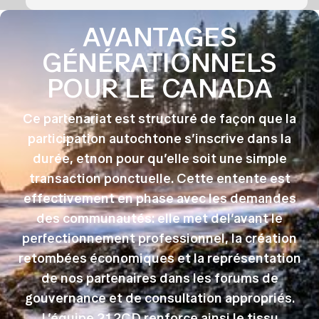
AVANTAGES
GÉNÉRATIONNELS
POUR LE CANADA
Ce partenariat est structuré de façon que la
participation autochtone s’inscrive dans la
durée, etnon pour qu’elle soit une simple
transaction ponctuelle. Cette entente est
effectivement en phase avec les demandes
des communautés: elle met del’avant le
perfectionnement professionnel, la création
retombées économiques et la représentation
de nos partenaires dans les forums de
gouvernance et de consultation appropriés.
L’équipe 212CD renforce ainsi le tissu