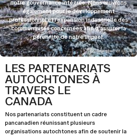
notre gouvernance intégrée. Nous œuvrons
également pour le développement
professionnel et l'expansion industrielle des
communautés concernées afin d'assurer la
pérennité de notre impact.
Image générée par IA
LES PARTENARIATS
AUTOCHTONES À
TRAVERS LE
CANADA
Nos partenariats constituent un cadre
pancanadien réunissant plusieurs
organisations autochtones afin de soutenir la