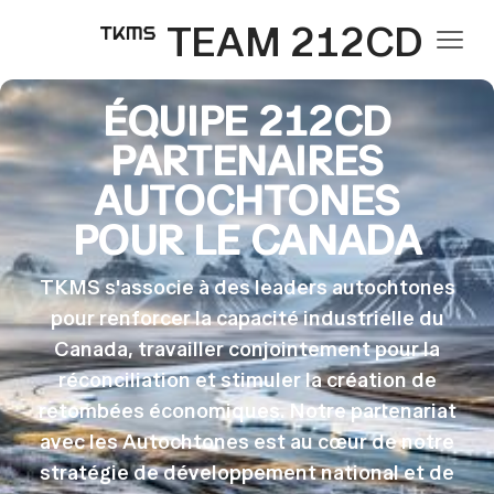
TEAM 212CD
ÉQUIPE 212CD
PARTENAIRES
AUTOCHTONES
POUR LE CANADA
TKMS s'associe à des leaders autochtones
pour renforcer la capacité industrielle du
Canada, travailler conjointement pour la
réconciliation et stimuler la création de
retombées économiques. Notre partenariat
avec les Autochtones est au cœur de notre
stratégie de développement national et de