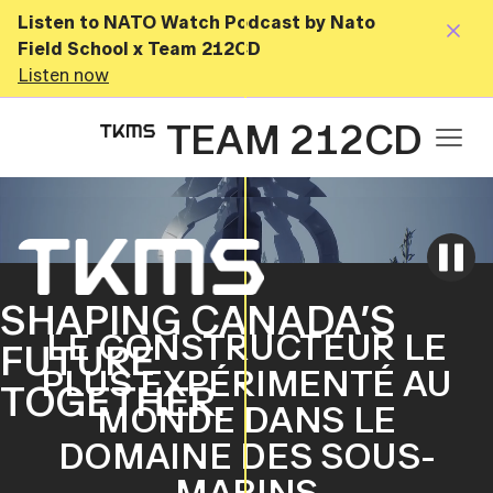
Listen to NATO Watch Podcast by Nato
Field School x Team 212CD
Listen now
TEAM 212CD
SHAPING CANADA’S
LE CONSTRUCTEUR LE
FUTURE
PLUS EXPÉRIMENTÉ AU
TOGETHER.
MONDE DANS LE
DOMAINE DES SOUS-
MARINS